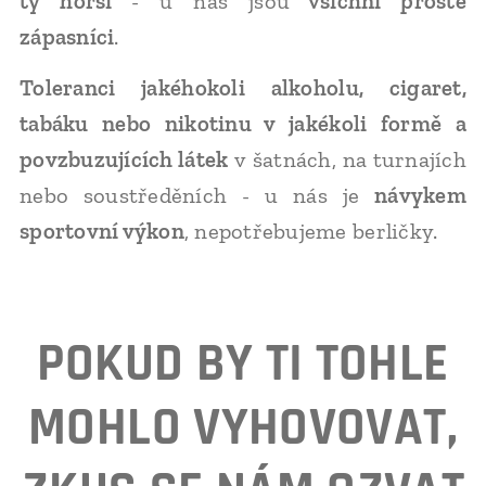
ty horší
- u nás jsou
všichni prostě
zápasníci
.
Toleranci jakéhokoli alkoholu, cigaret,
tabáku nebo nikotinu v jakékoli formě a
povzbuzujících látek
v šatnách, na turnajích
nebo soustředěních - u nás je
návykem
sportovní výkon
, nepotřebujeme berličky.
POKUD BY TI TOHLE
MOHLO VYHOVOVAT,