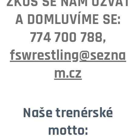
ZKUS SE NÁM OZVAT
A DOMLUVÍME SE:
774 700 788,
fswrestling@sezna
m.cz
Naše trenérské
motto: