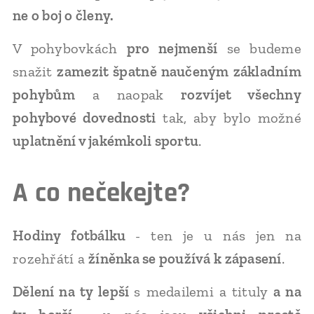
ne o boj o členy.
V pohybovkách
pro nejmenší
se budeme
snažit
zamezit špatně naučeným základním
pohybům
a naopak
rozvíjet všechny
pohybové dovednosti
tak, aby bylo možné
uplatnění v jakémkoli sportu
.
A co nečekejte?
Hodiny fotbálku
- ten je u nás jen na
rozehřátí a
žíněnka se používá k zápasení
.
Dělení na ty lepší
s medailemi a tituly
a na