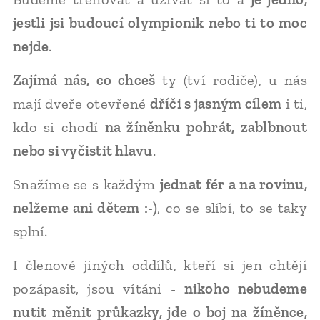
jestli jsi budoucí olympionik nebo ti to moc
nejde
.
Zajímá nás, co chceš
ty (tví rodiče), u nás
mají dveře otevřené
dříči s jasným cílem
i ti,
kdo si chodí
na žíněnku pohrát, zablbnout
nebo si vyčistit hlavu
.
Snažíme se s každým
jednat fér a na rovinu,
nelžeme ani dětem :-)
, co se slíbí, to se taky
splní.
I členové jiných oddílů, kteří si jen chtějí
pozápasit, jsou vítáni -
nikoho nebudeme
nutit měnit průkazky, jde o boj na žíněnce,