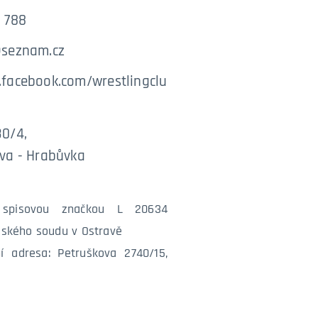
 788
@seznam.cz
.facebook.com/wrestlingclu
30/4,
va - Hrabůvka
spisovou značkou L 20634
jského soudu v Ostravě
í adresa: Petruškova 2740/15,
a