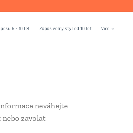
pasu 6 - 10 let
Zápas volný styl od 10 let
Více
 informace neváhejte
 nebo zavolat