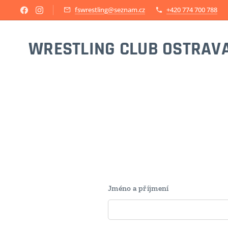
fswrestling@seznam.cz
+420 774 700 788
WRESTLING CLUB OSTRAV
Jméno a příjmení