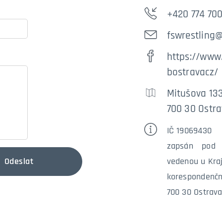
+420 774 700
fswrestling
https://www
bostravacz/
Mitušova 13
700 30 Ostra
I
Č 19069430
zapsán pod 
Odeslat
vedenou u Kra
korespondenčn
700 30 Ostrav