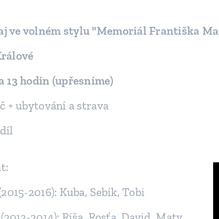
aj ve volném stylu "Memoriál Františka M
Králové
a 13 hodin (upřesníme)
Kč + ubytování a strava
díl
t:
(2015-2016): Kuba, Sebík, Tobi
 (2013-2014): Ríša, Rosťa, David, Maty