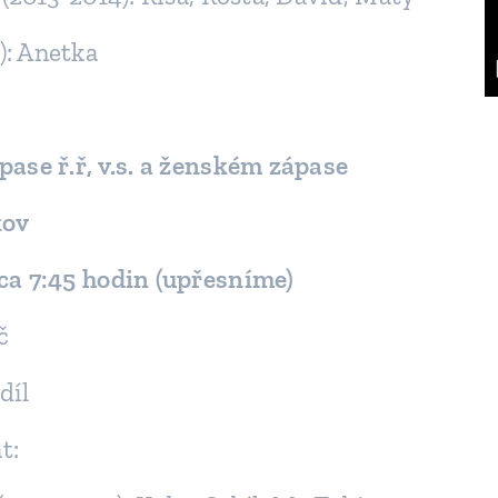
): Anetka
pase ř.ř, v.s. a ženském zápase
kov
ca 7:45 hodin (upřesníme)
č
díl
t: