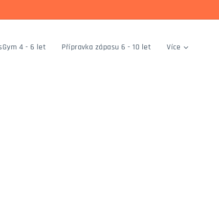
sGym 4 - 6 let
Přípravka zápasu 6 - 10 let
Více