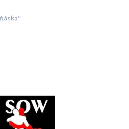
aňáska"