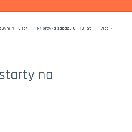
sGym 4 - 6 let
Přípravka zápasu 6 - 10 let
Více
starty na