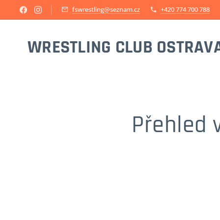
fswrestling@seznam.cz
+420 774 700 788
WRESTLING CLUB OSTRAV
Přehled 