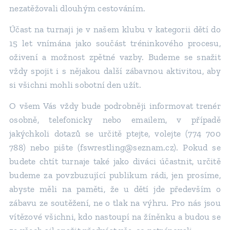
nezatěžovali dlouhým cestováním.
Účast na turnaji je v našem klubu v kategorii dětí do
15 let vnímána jako součást tréninkového procesu,
oživení a možnost zpětné vazby. Budeme se snažit
vždy spojit i s nějakou další zábavnou aktivitou, aby
si všichni mohli sobotní den užít.
O všem Vás vždy bude podrobněji informovat trenér
osobně, telefonicky nebo emailem, v případě
jakýchkoli dotazů se určitě ptejte, volejte (774 700
788) nebo pište (fswrestling@seznam.cz). Pokud se
budete chtít turnaje také jako diváci účastnit, určitě
budeme za povzbuzující publikum rádi, jen prosíme,
abyste měli na paměti, že u dětí jde především o
zábavu ze soutěžení, ne o tlak na výhru. Pro nás jsou
vítězové všichni, kdo nastoupí na žíněnku a budou se