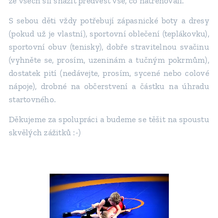
ze všech sil snažit předvést vše, co natrénovali.
S sebou děti vždy potřebují zápasnické boty a dresy
(pokud už je vlastní), sportovní oblečení (teplákovku),
sportovní obuv (tenisky), dobře stravitelnou svačinu
(vyhněte se, prosím, uzeninám a tučným pokrmům),
dostatek pití (nedávejte, prosím, sycené nebo colové
nápoje), drobné na občerstvení a částku na úhradu
startovného.
Děkujeme za spolupráci a budeme se těšit na spoustu
skvělých zážitků :-)